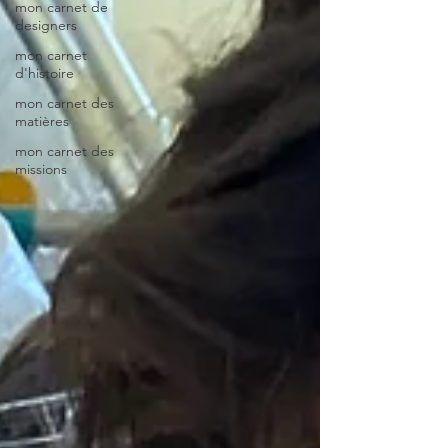
mon carnet de
designers
mon carnet
d'histoire
mon carnet des
matières
mon carnet des
missions